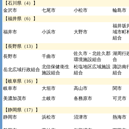
【石川県（4）】
金沢市
七尾市
小松市
輪島市
【福井県（6）】
福井坂
福井市
小浜市
大野市
域市町
組合
【長野県（13）】
佐久市・北佐久郡
湖周行
長野市
千曲市
環境施設組合
合
北信保健衛生
松塩地区広域施設
諏訪南
岳北広域行政組合
施設組合
組合
組合
【岐阜県（16）】
岐阜市
大垣市
高山市
関市
美濃加茂市
土岐市
各務原市
可児市
【静岡県（17）】
静岡市
浜松市
沼津市
熱海市