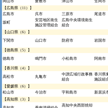
岡山市
倉敷市
津山市
笠岡市
【広島県（11）】
広島市
呉市
三原市
尾道市
安芸地区衛生
広島中央環境衛生
坂町
施設管理組合
組合
【山口県（6）】
下関市
山口市
防府市
岩国市
【徳島県（5）】
徳島市
鳴門市
小松島市
阿南市
【香川県（4）】
中讃広域行政事務
香川県
高松市
丸亀市
組合
施設組
【愛媛県（6）】
松山市
今治市
宇和島市
新居浜
【高知県（3）】
高知中央西部焼却
高知市
香南清掃組合