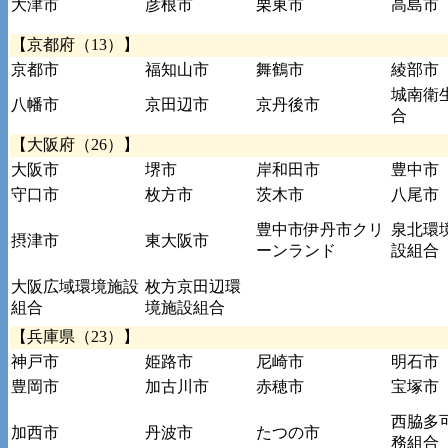
大津市
彦根市
栗東市
高島市
【京都府（13）】
京都市
福知山市
舞鶴市
綾部市
城南衛
八幡市
京田辺市
京丹後市
合
【大阪府（26）】
大阪市
堺市
岸和田市
豊中市
守口市
枚方市
茨木市
八尾市
豊中市伊丹市クリ
泉北環
摂津市
東大阪市
ーンランド
設組合
大阪広域環境施設
枚方京田辺環
組合
境施設組合
【兵庫県（23）】
神戸市
姫路市
尼崎市
明石市
豊岡市
加古川市
赤穂市
宝塚市
西脇多
加西市
丹波市
たつの市
務組合