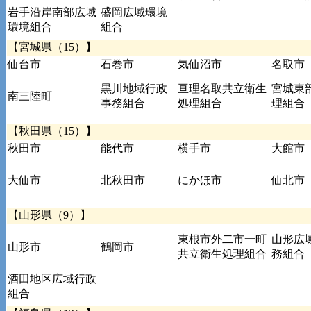
岩手沿岸南部広域
盛岡広域環境
環境組合
組合
【宮城県（15）】
仙台市
石巻市
気仙沼市
名取市
黒川地域行政
亘理名取共立衛生
宮城東
南三陸町
事務組合
処理組合
理組合
【秋田県（15）】
秋田市
能代市
横手市
大館市
大仙市
北秋田市
にかほ市
仙北市
【山形県（9）】
東根市外二市一町
山形広
山形市
鶴岡市
共立衛生処理組合
務組合
酒田地区広域行政
組合