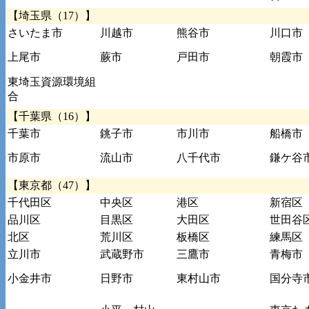
【埼玉県（17）】
さいたま市
川越市
熊谷市
川口市
上尾市
蕨市
戸田市
朝霞市
東埼玉資源環境組
合
【千葉県（16）】
千葉市
銚子市
市川市
船橋市
市原市
流山市
八千代市
鎌ケ谷
【東京都（47）】
千代田区
中央区
港区
新宿区
品川区
目黒区
大田区
世田谷
北区
荒川区
板橋区
練馬区
立川市
武蔵野市
三鷹市
青梅市
小金井市
日野市
東村山市
国分寺