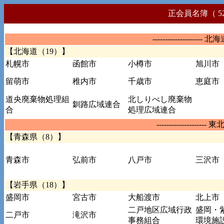
正会員名簿（ 52
-------------------- 北
【北海道（19）】
札幌市
函館市
小樽市
旭川市
留萌市
稚内市
千歳市
恵庭市
道央廃棄物処理組
北しりべし廃棄物
釧路広域連合
合
処理広域連合
-------------------- 
【青森県（8）】
青森市
弘前市
八戸市
三沢市
【岩手県（18）】
盛岡市
宮古市
大船渡市
北上市
二戸地区広域行政
盛岡・
二戸市
滝沢市
事務組合
環境施