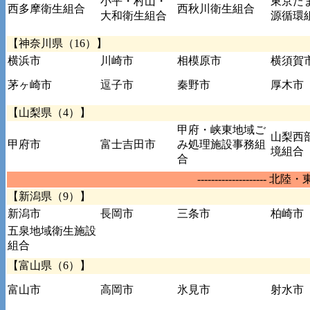
小平・村山・
東京た
西多摩衛生組合
西秋川衛生組合
大和衛生組合
源循環
【神奈川県（16）】
横浜市
川崎市
相模原市
横須賀
茅ヶ崎市
逗子市
秦野市
厚木市
【山梨県（4）】
甲府・峡東地域ご
山梨西
甲府市
富士吉田市
み処理施設事務組
境組合
合
-------------------- 北陸・
【新潟県（9）】
新潟市
長岡市
三条市
柏崎市
五泉地域衛生施設
組合
【富山県（6）】
富山市
高岡市
氷見市
射水市