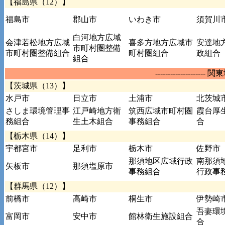
【福島県（12）】
福島市
郡山市
いわき市
須賀川
白河地方広域
会津若松地方広域
喜多方地方広域市
安達地
市町村圏整備
市町村圏整備組合
町村圏組合
政組合
組合
-------------------- 関
【茨城県（13）】
水戸市
日立市
土浦市
北茨城
さしま環境管理事
江戸崎地方衛
筑西広域市町村圏
霞台厚
務組合
生土木組合
事務組合
合
【栃木県（14）】
宇都宮市
足利市
栃木市
佐野市
那須地区広域行政
南那須
矢板市
那須塩原市
事務組合
行政事
【群馬県（12）】
前橋市
高崎市
桐生市
伊勢崎
吾妻環
富岡市
安中市
館林衛生施設組合
合