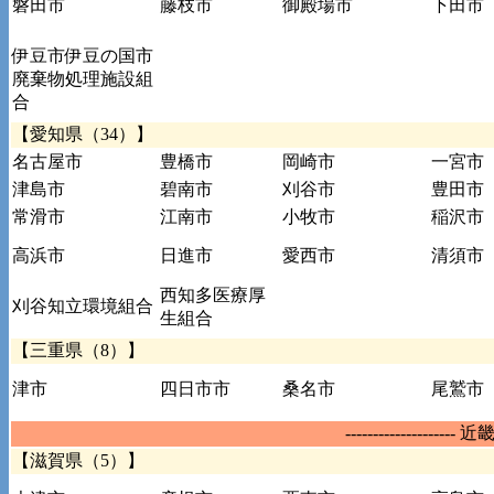
磐田市
藤枝市
御殿場市
下田市
伊豆市伊豆の国市
廃棄物処理施設組
合
【愛知県（34）】
名古屋市
豊橋市
岡崎市
一宮市
津島市
碧南市
刈谷市
豊田市
常滑市
江南市
小牧市
稲沢市
高浜市
日進市
愛西市
清須市
西知多医療厚
刈谷知立環境組合
生組合
【三重県（8）】
津市
四日市市
桑名市
尾鷲市
-------------------- 
【滋賀県（5）】