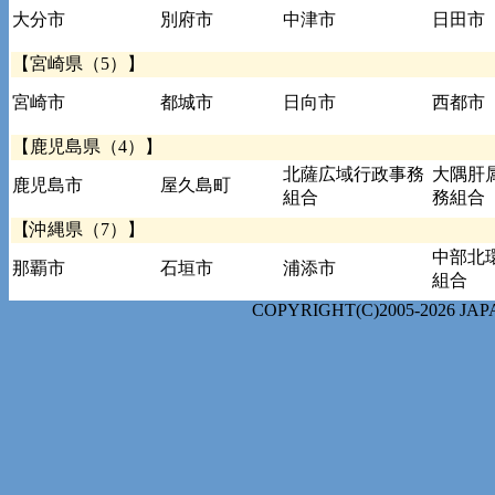
大分市
別府市
中津市
日田市
【宮崎県（5）】
宮崎市
都城市
日向市
西都市
【鹿児島県（4）】
北薩広域行政事務
大隅肝
鹿児島市
屋久島町
組合
務組合
【沖縄県（7）】
中部北
那覇市
石垣市
浦添市
組合
COPYRIGHT(C)2005-2026 J