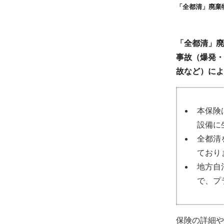
「全都清」廃棄
「全都清」廃
事故（爆発・
故など）によ
本保険
設備に
全都清
ており
地方自
で、プ
保険の詳細や